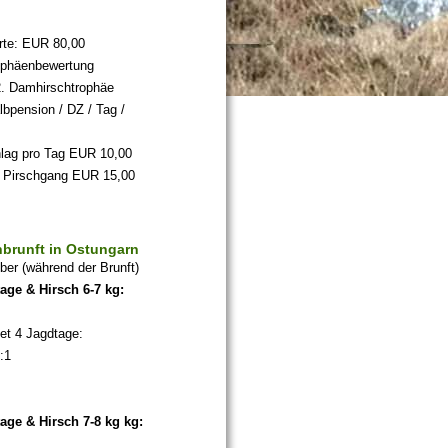
rte: EUR 80,00
ophäenbewertung
2. Damhirschtrophäe
bpension / DZ / Tag /
lag pro Tag EUR 10,00
ro Pirschgang EUR 15,00
hbrunft in Ostungarn
er (während der Brunft)
age & Hirsch 6-7 kg:
tet 4 Jagdtage:
:1
age & Hirsch 7-8 kg kg: