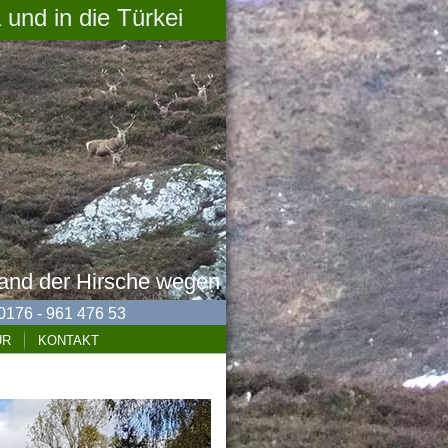
 und in die Türkei
land der Hirsche wegen
 0176 - 961 476 53
UR
KONTAKT