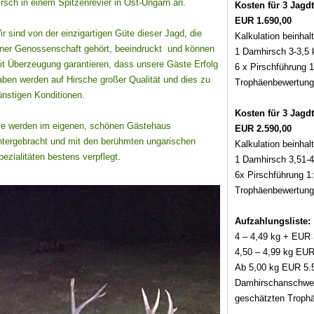
irsch in einem Spitzenrevier in Ost-Ungarn an.
Kosten für 3 Jagdt
EUR 1.690,00
ir sind von der einzigartigen Güte dieser Jagd, die
Kalkulation beinhal
iner Genossenschaft gehört, beeindruckt und können
1 Damhirsch 3-3,5 
it Überzeugung garantieren, dass unsere Gäste Erfolg
6 x Pirschführung 1
aben werden auf Hirsche großer Qualität und dies zu
Trophäenbewertung
ünstigen Konditionen.
Kosten für 3 Jagdt
ie werden im eigenen, schönen Gästehaus
EUR 2.590,00
ntergebracht und mit den berühmten ungarischen
Kalkulation beinhal
pezialitäten bestens verpflegt
.
1 Damhirsch 3,51-4
6x Pirschführung 1
Trophäenbewertun
Aufzahlungsliste:
4 – 4,49 kg + EUR 
4,50 – 4,99 kg EUR
Ab 5,00 kg EUR 5.
Damhirschanschwei
geschätzten Troph