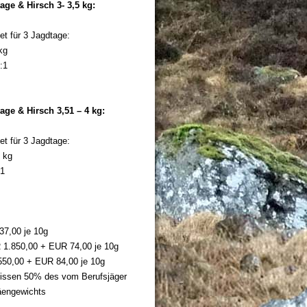
age & Hirsch 3- 3,5 kg:
tet für 3 Jagdtage:
kg
:1
age & Hirsch 3,51 – 4 kg:
tet für 3 Jagdtage:
 kg
:1
g
37,00 je 10g
 1.850,00 + EUR 74,00 je 10g
550,00 + EUR 84,00 je 10g
ssen 50% des vom Berufsjäger
äengewichts