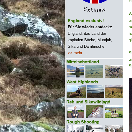
H
W
England exclusiv!
e
Für Sie wieder entdeckt:
m
England, das Land der
h
kapitalen Böcke, Muntjak,
g
Sika und Damhirsche
>> mehr ...
S
u
S