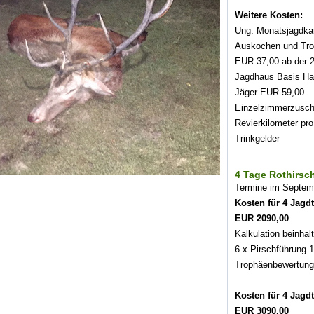
Weitere Kosten:
Ung. Monatsjagdka
Auskochen und Tr
EUR 37,00 ab der 
Jagdhaus Basis Hal
Jäger EUR 59,00
Einzelzimmerzusch
Revierkilometer p
Trinkgelder
4 Tage Rothirsc
Termine im Septemb
Kosten für 4 Jagdt
EUR 2090,00
Kalkulation beinhal
6 x Pirschführung 1
Trophäenbewertung
Kosten für 4 Jagdt
EUR 3090,00