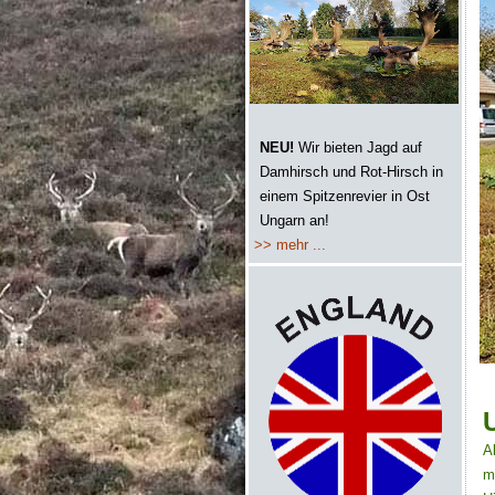
NEU!
Wir bieten Jagd auf
Damhirsch und Rot-Hirsch in
einem Spitzenrevier in Ost
Ungarn an!
>> mehr ...
A
m