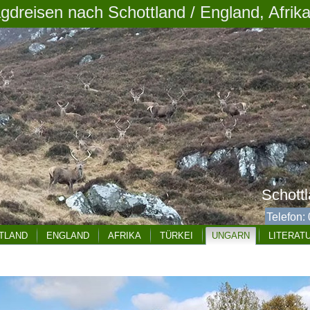
agdreisen nach Schottland / England, Afrika
Schott
Telefon:
TLAND
ENGLAND
AFRIKA
TÜRKEI
UNGARN
LITERAT