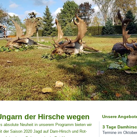
Ungarn der Hirsche wegen
Unsere Angebote
ls absolute Neuheit in unserem Programm bieten wir
3 Tage Damhirsc
it der Saison 2020 Jagd auf Dam-Hirsch und Rot-
Termine im Oktober