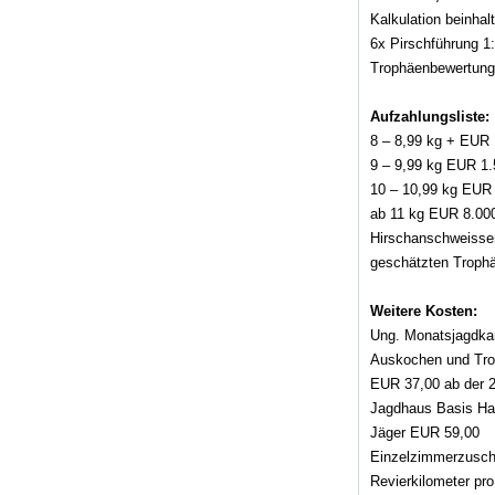
Kalkulation beinhal
6x Pirschführung 1
Trophäenbewertun
Aufzahlungsliste:
8 – 8,99 kg + EUR 
9 – 9,99 kg EUR 1.
10 – 10,99 kg EUR 
ab 11 kg EUR 8.00
Hirschanschweisse
geschätzten Troph
Weitere Kosten:
Ung. Monatsjagdka
Auskochen und Tr
EUR 37,00 ab der 
Jagdhaus Basis Hal
Jäger EUR 59,00
Einzelzimmerzusch
Revierkilometer pr